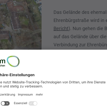
Das Gelände des ehemali
Ehrenbürgstraße wird in 
Bericht
). Nun gehen die 
auf das Gelände über die
Verbindung zur Ehrenbürg
bleibt möglich. Die Passa
am unteren Rand) ist abe
voraussichtlich bis Ende