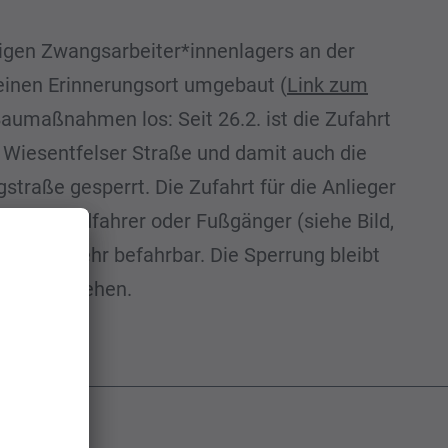
gen Zwangsarbeiter*innenlagers an der
einen Erinnerungsort umgebaut (
Link zum
Baumaßnahmen los: Seit 26.2. ist die Zufahrt
 Wiesentfelser Straße und damit auch die
straße gesperrt. Die Zufahrt für die Anlieger
ge für Radfahrer oder Fußgänger (siehe Bild,
r nicht mehr befahrbar. Die Sperrung bleibt
 2025 bestehen.