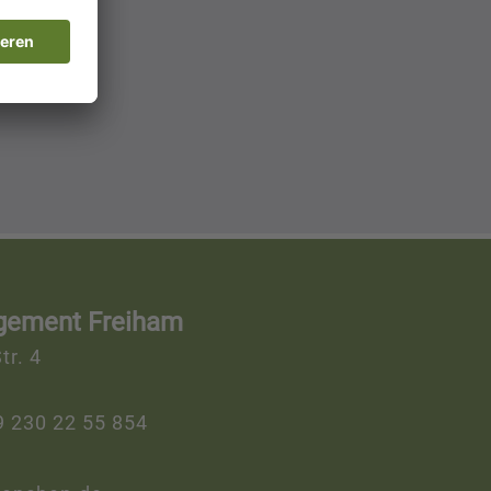
gement Freiham
tr. 4
9 230 22 55 854