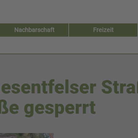
Nachbarschaft
Freizeit
esentfelser Str
ße gesperrt