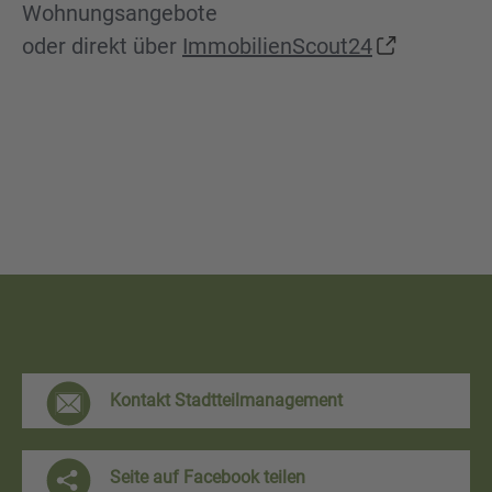
Wohnungsangebote
oder direkt über
ImmobilienScout24
F
Kontakt Stadtteilmanagement
r
e
Seite auf Facebook teilen