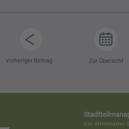
itrags-
Vorheriger Beitrag
Zur Übersicht
avigation
Stadtteilmana
Ute-Strittmatter-S