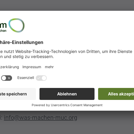
– zu Themen wie Mieten, Arbeit, Sicherheit & Krim
hemen mit rechtsextremen Bewegungen und Debatt
 Diskussion bieten: Was löst Angst, Wut oder Hoff
wesenden, sich zu engagieren? Und wie stärken wir
 dann mit konkreten Handlungsmöglichkeiten. Hierbe
 einzelne aktiv werden kann.
 oder regelmäßig. Wir freuen uns auf weitere wertv
i:
info@was-machen-muc.org