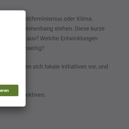
inalität, Antifeminismus oder Klima.
en in Zusammenhang stehen. Diese kurze
nung in uns aus? Welche Entwicklungen
 uns gegenseitig?
i stellen sich lokale Initiativen vor, und
olle Perspektiven.