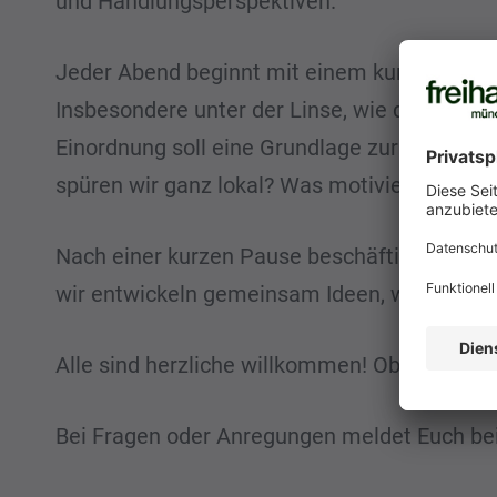
und Handlungsperspektiven.
Jeder Abend beginnt mit einem kurzen Input 
Insbesondere unter der Linse, wie diese T
Einordnung soll eine Grundlage zur weiteren
spüren wir ganz lokal? Was motiviert die An
Nach einer kurzen Pause beschäftigen wir uns
wir entwickeln gemeinsam Ideen, wie jede*r
Alle sind herzliche willkommen! Ob einmalig
Bei Fragen oder Anregungen meldet Euch be