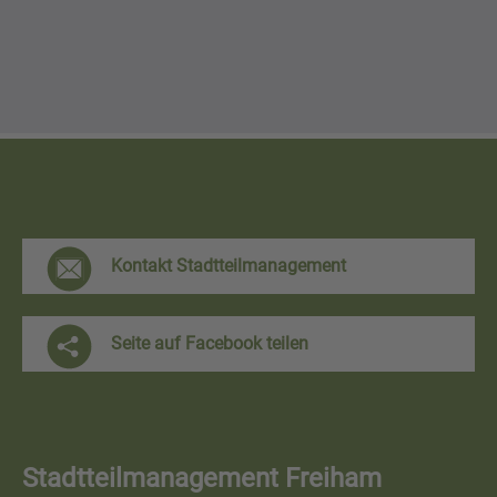
F
Kontakt Stadtteilmanagement
r
e
Seite auf Facebook teilen
i
h
a
Stadtteilmanagement Freiham
m