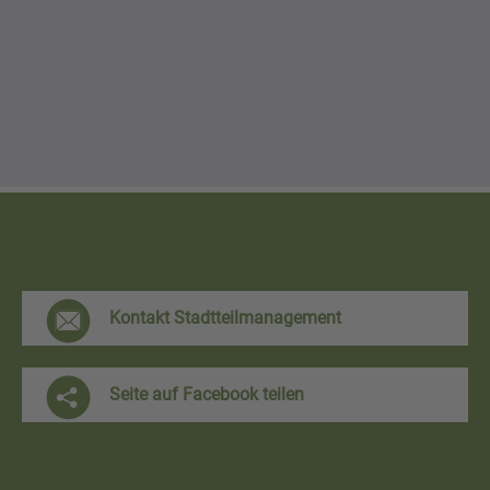
F
Kontakt Stadtteilmanagement
r
e
Seite auf Facebook teilen
i
h