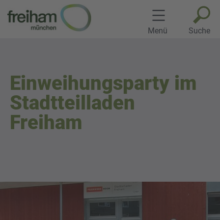
Zum
Inhalt
springen
Menü
Suche
Einweihungsparty im
Stadtteilladen
Freiham