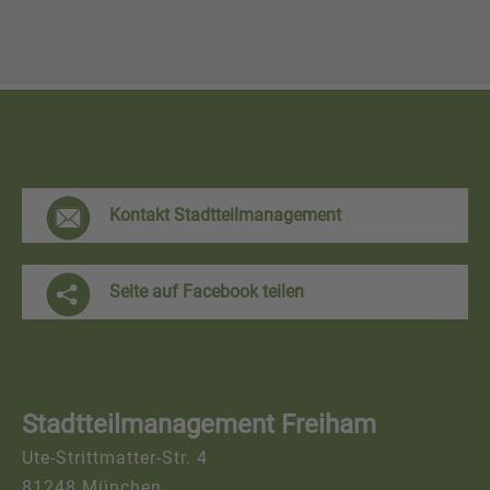
F
Kontakt Stadtteilmanagement
r
e
Seite auf Facebook teilen
i
h
a
Stadtteilmanagement Freiham
m
Ute-Strittmatter-Str. 4
K
81248 München