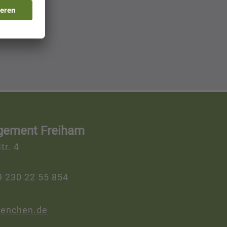
gement Freiham
tr. 4
9 230 22 55 854
enchen.de