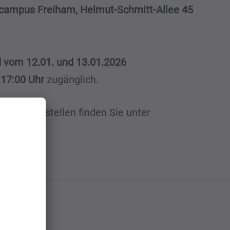
campus Freiham, Helmut-Schmitt-Allee 45
d vom 12.01. und 13.01.2026
 17:00 Uhr
zugänglich.
d Abgabestellen finden Sie unter