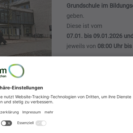
Grundschule im Bildungs
geben.
Diese ist vom
07.01. bis 09.01.2026 un
jeweils von
08:00 Uhr bis
Weitere Informationen un
.