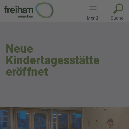
Zum
Inhalt
springen
Menü
Suche
Neue
Kindertagesstätte
eröffnet