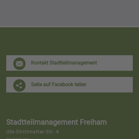
F
Kontakt Stadtteilmanagement
r
e
Seite auf Facebook teilen
i
h
a
Stadtteilmanagement Freiham
m
Ute-Strittmatter-Str. 4
K