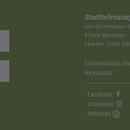
Stadtteilmana
Ute-Strittmatter-S
81248 München
Telefon: (+49) 08
freiham@mgs-mu
Newsletter
›
Facebook
›
Instagram
›
Nebenan