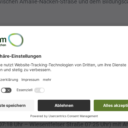
zwischen Amalie-Nacken-Straße und dem Bildungsc
und N77 nicht mehr bedient. Bitte nutzen Sie die Ha
e.
zw. endenden Fahrten werden bis / ab (H) Hörweg 
 Buslinien
143 > Olympia-Einkaufszentrum
und
E >
rt in der Hans-Dietrich-Genscher-Straße, südlich
n- und Feiertagen ganztags bisher an der (H) Ne
rt. Die Verstärkerlinie E erhält zudem eine neue F
 07:18 Uhr – Wiesentfelser Straße 07:25 Uhr) mit