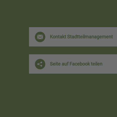
F
r
Kontakt Stadtteilmanagement
e
i
Seite auf Facebook teilen
h
a
m