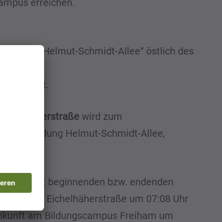
ampus erreichen.
ltestelle „Helmut-Schmidt-Allee“ östlich des
verlängert.
 Eichelhäherstraße
wird zum
 der Einmündung Helmut-Schmidt-Allee,
uaubing West beginnenden bzw. endenden
rühfahrt ab Eichelhäherstraße um 07:08 Uhr
 Ankunft am Bildungscampus Freiham um