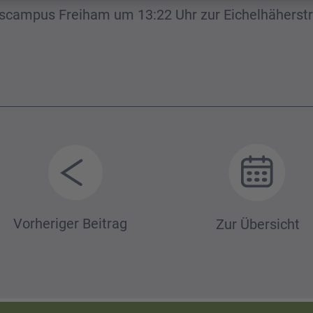
ngscampus Freiham um 13:22 Uhr zur Eichelhäherst
itrags-
Vorheriger Beitrag
Zur Übersicht
avigation