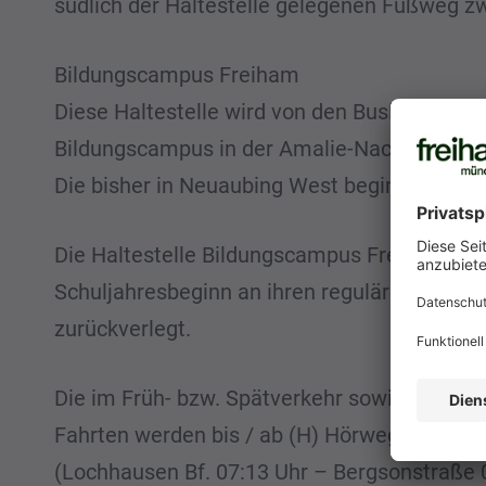
südlich der Haltestelle gelegenen Fußweg 
Bildungscampus Freiham
Diese Haltestelle wird von den Buslinien 57 
Bildungscampus in der Amalie-Nacken-Straß
Die bisher in Neuaubing West beginnenden b
Die Haltestelle Bildungscampus Freiham der
Schuljahresbeginn an ihren regulären Stando
zurückverlegt.
Die im Früh- bzw. Spätverkehr sowie an Son
Fahrten werden bis / ab (H) Hörweg verlänge
(Lochhausen Bf. 07:13 Uhr – Bergsonstraße