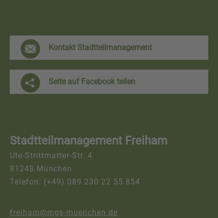
F
Kontakt Stadtteilmanagement
r
e
Seite auf Facebook teilen
i
h
a
Stadtteilmanagement Freiham
m
Ute-Strittmatter-Str. 4
K
81248 München
o
Telefon: (+49) 089 230 22 55 854
n
t
freiham@mgs-muenchen.de