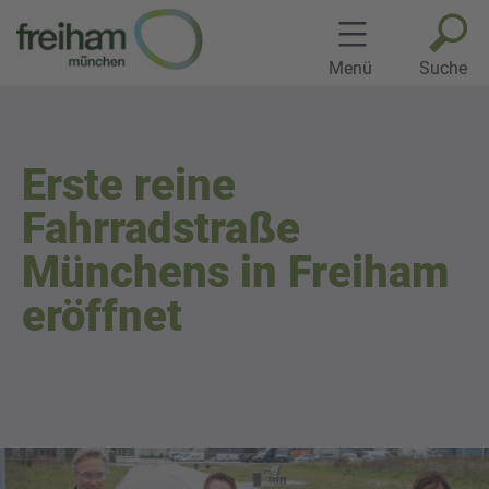
Zum
Inhalt
springen
Menü
Suche
Erste reine
Fahrradstraße
Münchens in Freiham
eröffnet