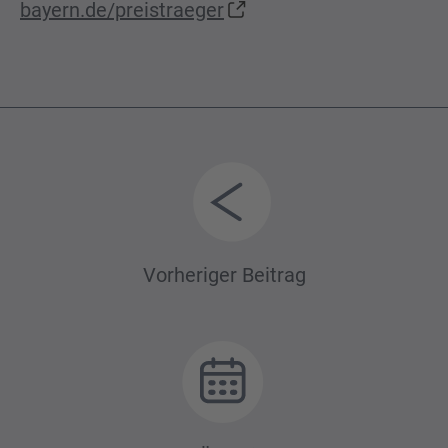
bayern.de/preistraeger
Beitrags-
Vorheriger Beitrag
Navigation