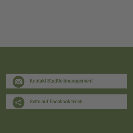
F
Kontakt Stadtteilmanagement
r
e
Seite auf Facebook teilen
i
h
a