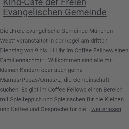
Kind-Café der Freien
freien
Evangelischen Gemeinde
evangelisc
Gemeinde
Die „Freie Evangelische Gemeinde München-
München-
West“ veranstaltet in der Regel am dritten
West
Dienstag von 9 bis 11 Uhr im Coffee Fellows einen
Familiennachmitt. Willkommen sind alle mit
kleinen Kindern oder auch gerne
Mamas/Papas/Omas/…, die Gemeinschaft
suchen. Es gibt im Coffee Fellows einen Bereich
mit Spielteppich und Spielsachen für die Kleinen
„Drunter
und Kaffee und Gespräche für die…
weiterlesen
und
Drüber“