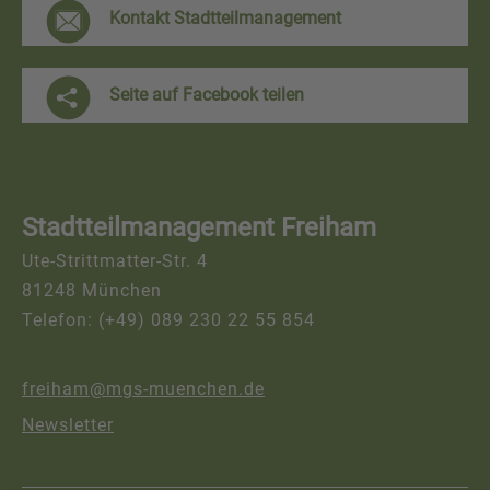
F
Kontakt Stadtteilmanagement
r
e
Seite auf Facebook teilen
i
h
a
Stadtteilmanagement Freiham
m
Ute-Strittmatter-Str. 4
K
81248 München
o
Telefon: (+49) 089 230 22 55 854
n
t
freiham@mgs-muenchen.de
a
Newsletter
k